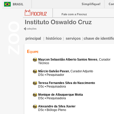
Simplifique!
Co
BRASIL
Fale com a Fiocruz
principal
|
histórico
|
serviços
|
chave de identif
Equipe
Maycon Sebastião Alberto Santos Neves
, Curador
Técnico
Márcio Galvão Pavan
, Curador Adjunto
DSc • Pesquisador
Teresa Fernandes Silva do Nascimento
DSc • Pesquisadora
Monique de Albuquerque Motta
DSc • Pesquisadora
Alexandre da Silva Xavier
DSc • Biólogo Pleno