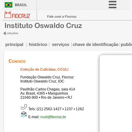
BRASIL
Simplifique!
Fale com a Fiocruz
Comunica BR
Participe
Acesso à informação
principal
|
histórico
|
serviços
|
chave de identificação
|
publ
Legislação
Contato
Canais
Coleção de Culicidae,
CCULI
Fundação Oswaldo Cruz, Fiocruz
Instituto Oswaldo Cruz, IOC
Pavilhão Carlos Chagas, sala 414
Av. Brasil, 4365 • Manguinhos
21040-900 • Rio de Janeiro • RJ
Tels: (21) 2562-1427 • 1237 • 1262
E-mail:
cculi@fiocruz.br